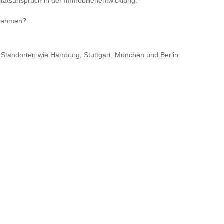
itätsanspruch in der Immobilienentwicklung.
rnehmen?
Standorten wie Hamburg, Stuttgart, München und Berlin.