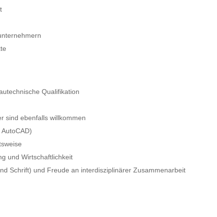
t
lunternehmern
kte
autechnische Qualifikation
er sind ebenfalls willkommen
, AutoCAD)
itsweise
 und Wirtschaftlichkeit
d Schrift) und Freude an interdisziplinärer Zusammenarbeit