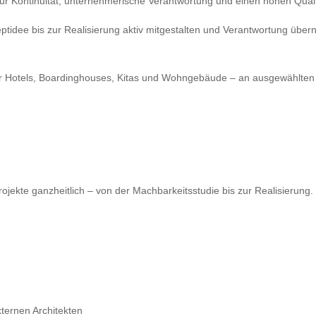
für Kontinuität, unternehmerische Verantwortung und einen hohen Qual
ptidee bis zur Realisierung aktiv mitgestalten und Verantwortung übe
r Hotels, Boardinghouses, Kitas und Wohngebäude – an ausgewählten 
rojekte ganzheitlich – von der Machbarkeitsstudie bis zur Realisierung.
ternen Architekten